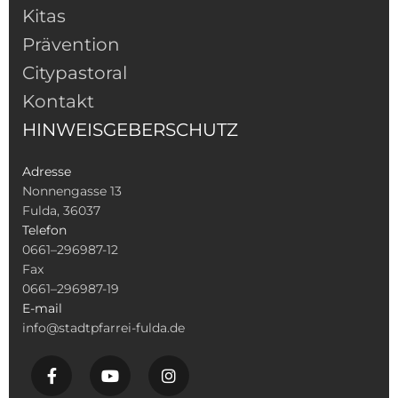
Kitas
Prävention
Citypastoral
Kontakt
HINWEISGEBERSCHUTZ
Adresse
Nonnengasse 13
Fulda, 36037
Telefon
0661–296987-12
Fax
0661–296987-19
E-mail
info@stadtpfarrei-fulda.de