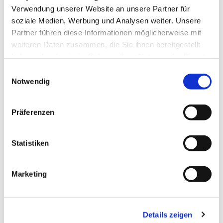
Gemeindereferentin
Verwendung unserer Website an unsere Partner für
soziale Medien, Werbung und Analysen weiter. Unsere
mona-

Partner führen diese Informationen möglicherweise mit
anna.mueller@bistu
weiteren Daten zusammen, die Sie ihnen bereitgestellt
haben oder die sie im Rahmen Ihrer Nutzung der Dienste
m-fulda.de
gesammelt haben.
Einwilligungsauswahl
Notwendig
Larissa Backhaus
Präferenzen
Gemeindereferentin
Statistiken

larissa.backhaus@bis
Marketing
tum-fulda.de
Details zeigen