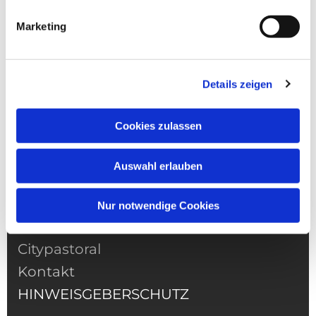
Marketing
NAVIGATION
Details zeigen
Pfarrei
Gottesdienste
Cookies zulassen
Informationen
Gemeindeleben
Auswahl erlauben
Was tuen wenn
Kitas
Nur notwendige Cookies
Prävention
Citypastoral
Kontakt
HINWEISGEBERSCHUTZ