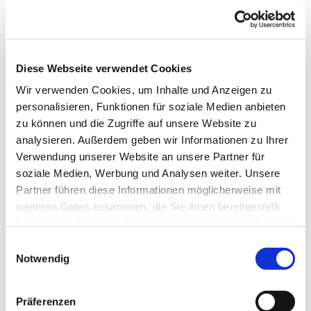
Diese Webseite verwendet Cookies
Wir verwenden Cookies, um Inhalte und Anzeigen zu
personalisieren, Funktionen für soziale Medien anbieten
Sexuellen Missbrauch früh
zu können und die Zugriffe auf unsere Website zu
analysieren. Außerdem geben wir Informationen zu Ihrer
verhindern. Beteiligung am
Verwendung unserer Website an unsere Partner für
bundesweiten
soziale Medien, Werbung und Analysen weiter. Unsere
Kita-Präventionsprojekt „Starke
Partner führen diese Informationen möglicherweise mit
weiteren Daten zusammen, die Sie ihnen bereitgestellt
Kinder Kiste!“ der katholischen
haben oder die sie im Rahmen Ihrer Nutzung der Dienste
Kindertagesstätten der Stadtpfarrei
gesammelt haben.
Einwilligungsauswahl
Fulda
Notwendig
Die „Starke Kinder Kiste!“, das „Echte
Präferenzen