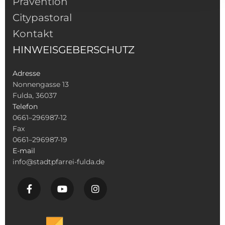
Prävention
Citypastoral
Kontakt
HINWEISGEBERSCHUTZ
Adresse
Nonnengasse 13
Fulda, 36037
Telefon
0661–296987-12
Fax
0661–296987-19
E-mail
info@stadtpfarrei-fulda.de