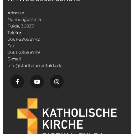
Adresse
Nonnengasse 13
Fulda, 36037
Telefon
0661–296987-12
Fax
0661–296987-19
E-mail
info@stadtpfarrei-fulda.de