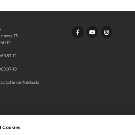
e
gasse 13
36037
n
96987-12
96987-19
adtpfarrei-fulda.de
t Cookies