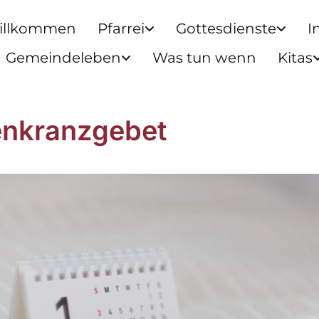
illkommen
Pfarrei
Gottesdienste
I
Gemeindeleben
Was tun wenn
Kitas
nkranzgebet