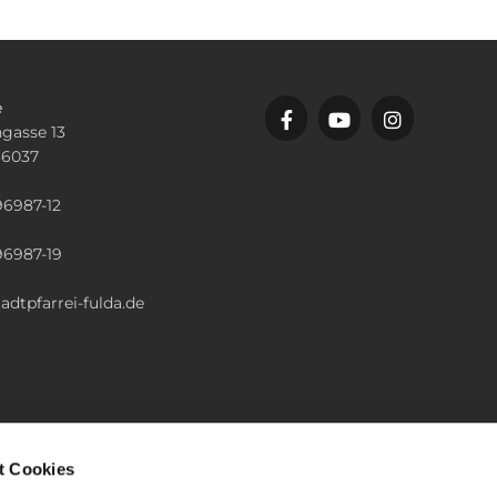
e
gasse 13
36037
n
96987-12
96987-19
adtpfarrei-fulda.de
t Cookies