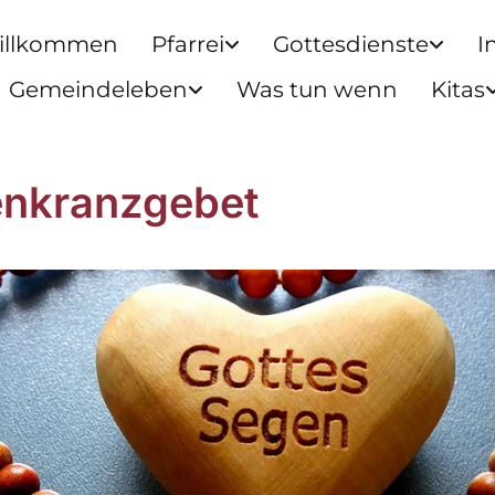
illkommen
Pfarrei
Gottesdienste
I
Gemeindeleben
Was tun wenn
Kitas
nkranzgebet