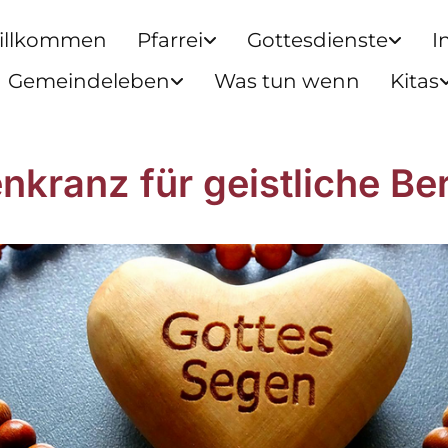
illkommen
Pfarrei
Gottesdienste
I
Gemeindeleben
Was tun wenn
Kitas
nkranz für geistliche Be