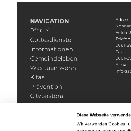
Adress
NAVIGATION
Nonnen
Pfarrei
Fulda, 
Gottesdienste
Telefo
0661–2
Informationen
Fax
Gemeindeleben
0661–2
E-mail
Was tuen wenn
info@st
Kitas
Prävention
Citypastoral
Kontakt
HINWEISGEBERSCHUTZ
Diese Webseite verwende
Wir verwenden Cookies, um
anbieten zu können und di