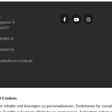
e
gasse 13
36037
n
96987-12
96987-19
adtpfarrei-fulda.de
t Cookies
 Inhalte und Anzeigen zu personalisieren, Funktionen für sozia
e Zugriffe auf unsere Website zu analysieren. Außerdem geben w