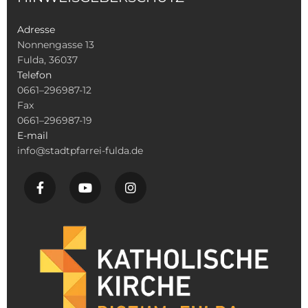
Adresse
Nonnengasse 13
Fulda, 36037
Telefon
0661–296987-12
Fax
0661–296987-19
E-mail
info@stadtpfarrei-fulda.de