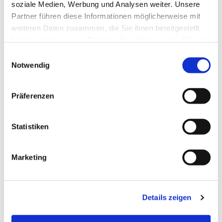
soziale Medien, Werbung und Analysen weiter. Unsere
Dies könnte Sie auch
Partner führen diese Informationen möglicherweise mit
interessieren
weiteren Daten zusammen, die Sie ihnen bereitgestellt
haben oder die sie im Rahmen Ihrer Nutzung der Dienste
gesammelt haben.
Einwilligungsauswahl
Notwendig
Präferenzen
Statistiken
Marketing
Details zeigen