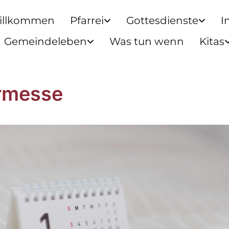
illkommen
Pfarrei
Gottesdienste
I
Gemeindeleben
Was tun wenn
Kitas
rmesse