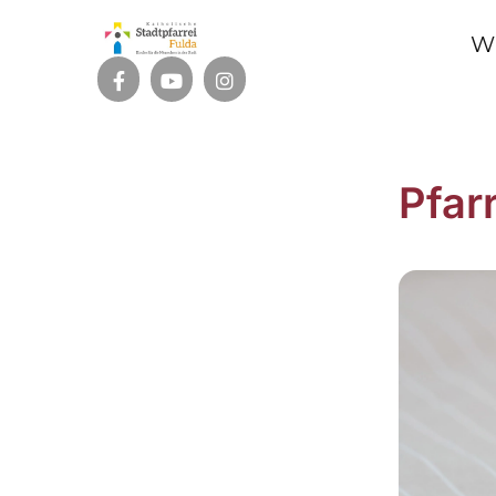
W
Pfar