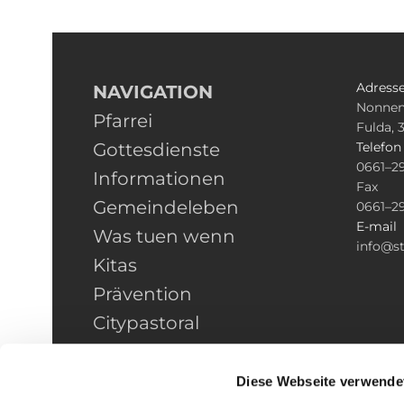
Adress
NAVIGATION
Nonnen
Pfarrei
Fulda, 
Gottesdienste
Telefo
0661–2
Informationen
Fax
Gemeindeleben
0661–2
E-mail
Was tuen wenn
info@st
Kitas
Prävention
Citypastoral
Kontakt
HINWEISGEBERSCHUTZ
Diese Webseite verwende