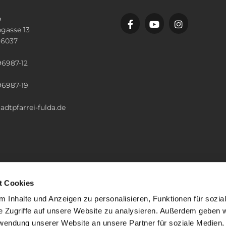
e
gasse 13
36037
n
96987-12
96987-19
adtpfarrei-fulda.de
t Cookies
 Inhalte und Anzeigen zu personalisieren, Funktionen für sozia
e Zugriffe auf unsere Website zu analysieren. Außerdem geben w
rwendung unserer Website an unsere Partner für soziale Medien