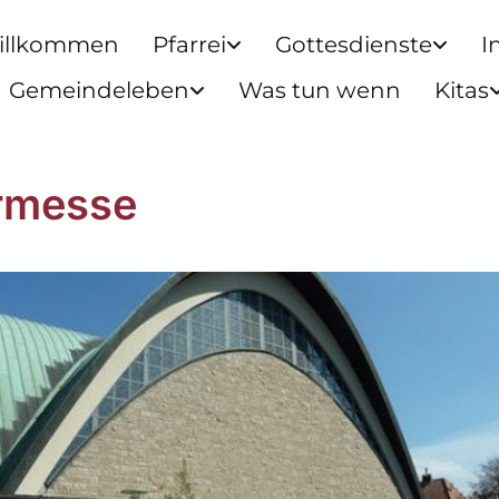
illkommen
Pfarrei
Gottesdienste
I
Gemeindeleben
Was tun wenn
Kitas
rmesse