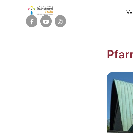
W
Pfar