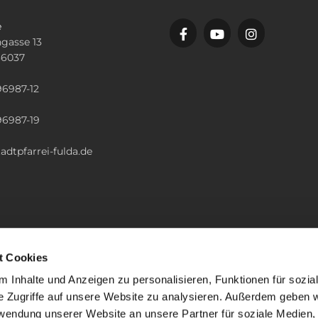
e
gasse 13
36037
n
96987-12
96987-19
adtpfarrei-fulda.de
t Cookies
 Inhalte und Anzeigen zu personalisieren, Funktionen für sozia
e Zugriffe auf unsere Website zu analysieren. Außerdem geben w
rwendung unserer Website an unsere Partner für soziale Medien