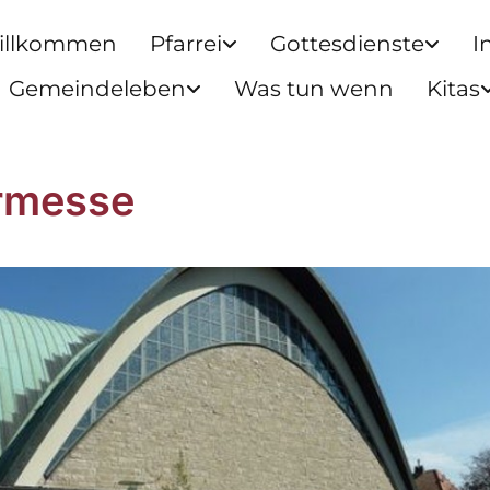
illkommen
Pfarrei
Gottesdienste
I
Gemeindeleben
Was tun wenn
Kitas
rmesse