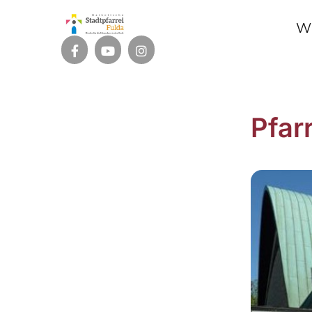
W
Pfar