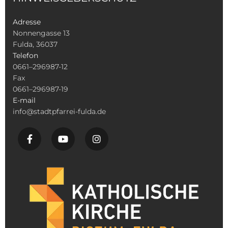
Adresse
Nonnengasse 13
Fulda, 36037
Telefon
0661–296987-12
Fax
0661–296987-19
E-mail
info@stadtpfarrei-fulda.de