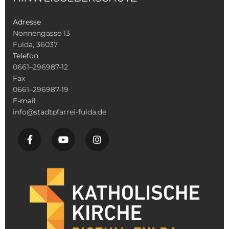
Adresse
Nonnengasse 13
Fulda, 36037
Telefon
0661–296987-12
Fax
0661–296987-19
E-mail
info@stadtpfarrei-fulda.de