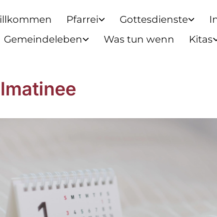
illkommen
Pfarrei
Gottesdienste
I
Gemeindeleben
Was tun wenn
Kitas
lmatinee