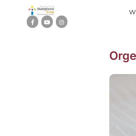
W
Orge