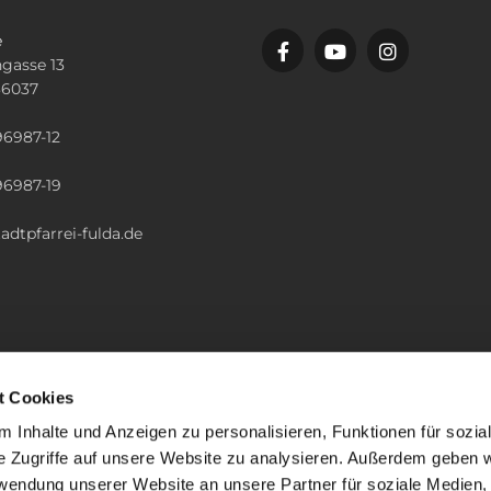
e
gasse 13
36037
n
96987-12
96987-19
adtpfarrei-fulda.de
t Cookies
 Inhalte und Anzeigen zu personalisieren, Funktionen für sozia
e Zugriffe auf unsere Website zu analysieren. Außerdem geben w
rwendung unserer Website an unsere Partner für soziale Medien