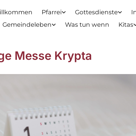
illkommen
Pfarrei
Gottesdienste
I
Gemeindeleben
Was tun wenn
Kitas
ige Messe Krypta