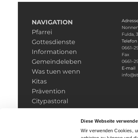
Adress
NAVIGATION
Nonnen
Pfarrei
Fulda, 
Gottesdienste
Telefo
0661–2
Informationen
Fax
Gemeindeleben
0661–2
E-mail
Was tuen wenn
info@st
Kitas
Prävention
Citypastoral
Kontakt
HINWEISGEBERSCHUTZ
Diese Webseite verwende
Wir verwenden Cookies, um
anbieten zu können und di