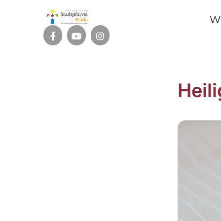
W
Heil