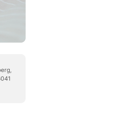
erg,
6041