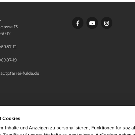
e
gasse 13
36037
n
96987-12
96987-19
adtpfarrei-fulda.de
t Cookies
 Inhalte und Anzeigen zu personalisieren, Funktionen für sozia
e Zugriffe auf unsere Website zu analysieren. Außerdem geben w