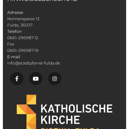
Adresse
Nonnengasse 13
Fulda, 36037
Telefon
0661–296987-12
Fax
0661–296987-19
E-mail
info@stadtpfarrei-fulda.de