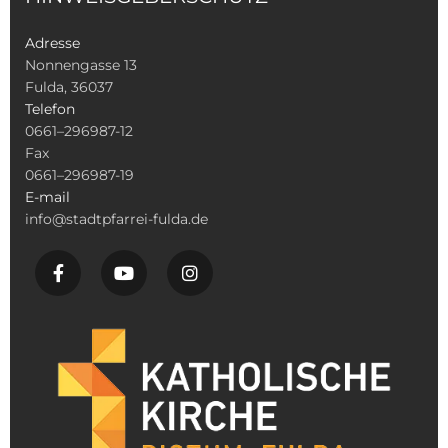
Adresse
Nonnengasse 13
Fulda, 36037
Telefon
0661–296987-12
Fax
0661–296987-19
E-mail
info@stadtpfarrei-fulda.de