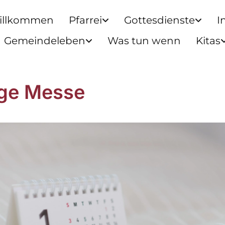
illkommen
Pfarrei
Gottesdienste
I
Gemeindeleben
Was tun wenn
Kitas
ige Messe