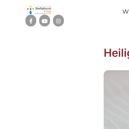
W
Heil