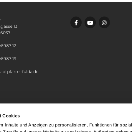
e
gasse 13
36037
n
96987-12
96987-19
adtpfarrei-fulda.de
t Cookies
 Inhalte und Anzeigen zu personalisieren, Funktionen für sozia
e Zugriffe auf unsere Website zu analysieren. Außerdem geben w