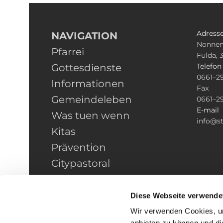
Adress
NAVIGATION
Nonnen
Pfarrei
Fulda, 
Gottesdienste
Telefo
0661–2
Informationen
Fax
Gemeindeleben
0661–2
E-mail
Was tuen wenn
info@st
Kitas
Prävention
Citypastoral
Kontakt
HINWEISGEBERSCHUTZ
Diese Webseite verwende
Wir verwenden Cookies, um
anbieten zu können und di