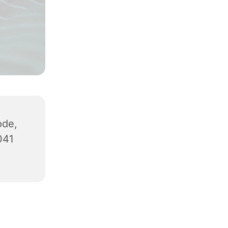
ode,
041