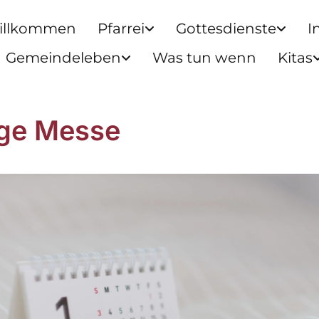
illkommen
Pfarrei
Gottesdienste
I
Gemeindeleben
Was tun wenn
Kitas
ige Messe