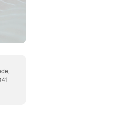
ode,
041