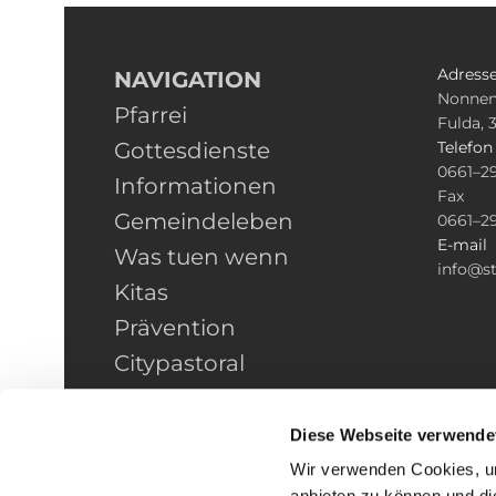
Adress
NAVIGATION
Nonnen
Pfarrei
Fulda, 
Gottesdienste
Telefo
0661–2
Informationen
Fax
Gemeindeleben
0661–2
E-mail
Was tuen wenn
info@st
Kitas
Prävention
Citypastoral
Kontakt
HINWEISGEBERSCHUTZ
Diese Webseite verwende
Wir verwenden Cookies, um
anbieten zu können und di