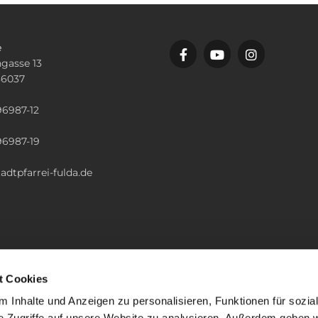
e
gasse 13
36037
n
96987-12
96987-19
adtpfarrei-fulda.de
t Cookies
 Inhalte und Anzeigen zu personalisieren, Funktionen für sozia
e Zugriffe auf unsere Website zu analysieren. Außerdem geben w