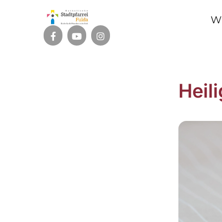
W
Heil