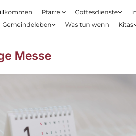
illkommen
Pfarrei
Gottesdienste
I
Gemeindeleben
Was tun wenn
Kitas
ige Messe