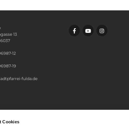
e
gasse 13
36037
n
96987-12
96987-19
adtpfarrei-fulda.de
t Cookies