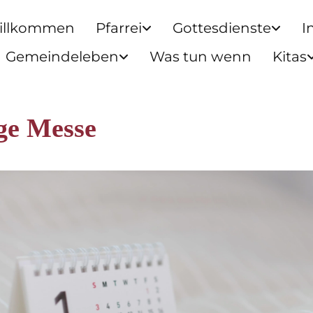
illkommen
Pfarrei
Gottesdienste
I
Gemeindeleben
Was tun wenn
Kitas
ge Messe