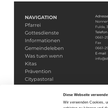
Adress
NAVIGATION
Nonnen
Pfarrei
Fulda, 
Gottesdienste
Telefo
0661–2
Informationen
Fax
Gemeindeleben
0661–2
E-mail
Was tuen wenn
info@st
Kitas
Prävention
Citypastoral
Kontakt
HINWEISGEBERSCHUTZ
Diese Webseite verwende
Wir verwenden Cookies, um
anbieten zu können und di