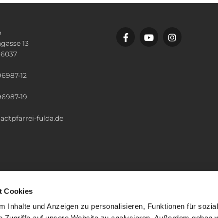
e
gasse 13
36037
n
96987-12
96987-19
adtpfarrei-fulda.de
t Cookies
 Inhalte und Anzeigen zu personalisieren, Funktionen für sozia
e Zugriffe auf unsere Website zu analysieren. Außerdem geben w