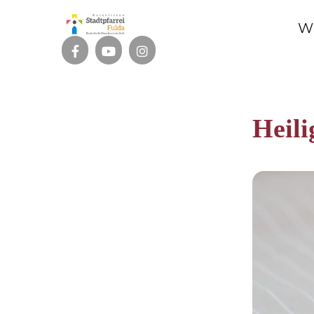
W
Heili