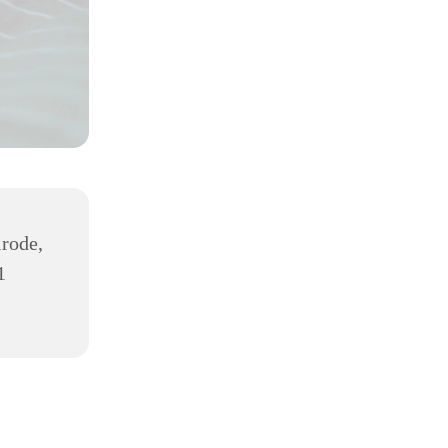
lrode,
1