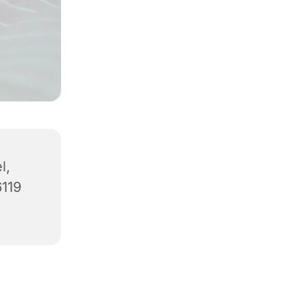
l,
6119