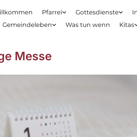
illkommen
Pfarrei
Gottesdienste
I
Gemeindeleben
Was tun wenn
Kitas
ige Messe