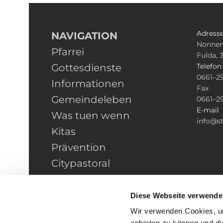
Adress
NAVIGATION
Nonnen
Pfarrei
Fulda, 
Gottesdienste
Telefo
0661–2
Informationen
Fax
Gemeindeleben
0661–2
E-mail
Was tuen wenn
info@st
Kitas
Prävention
Citypastoral
Kontakt
HINWEISGEBERSCHUTZ
Diese Webseite verwende
Wir verwenden Cookies, um
anbieten zu können und di