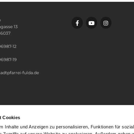
e
gasse 13
36037
n
96987-12
96987-19
adtpfarrei-fulda.de
t Cookies
 Inhalte und Anzeigen zu personalisieren, Funktionen für sozia
e Zugriffe auf unsere Website zu analysieren. Außerdem geben w