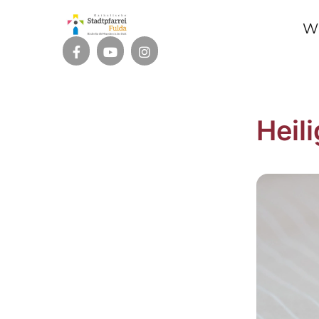
W
Heil