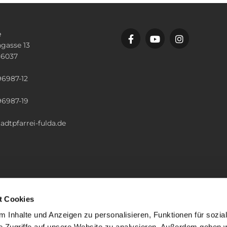
e
gasse 13
36037
n
96987-12
96987-19
adtpfarrei-fulda.de
t Cookies
 Inhalte und Anzeigen zu personalisieren, Funktionen für sozia
e Zugriffe auf unsere Website zu analysieren. Außerdem geben w