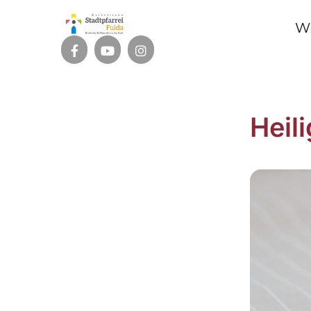
W
Heil