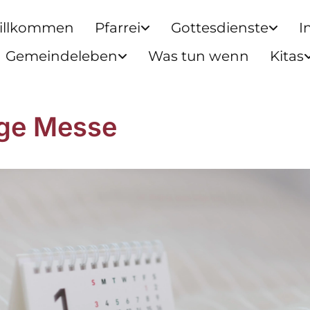
illkommen
Pfarrei
Gottesdienste
I
Gemeindeleben
Was tun wenn
Kitas
ige Messe