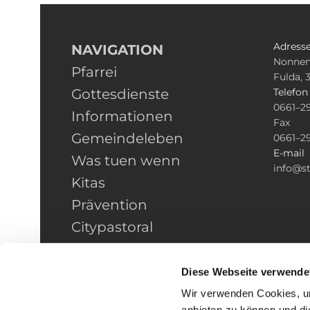
Adress
NAVIGATION
Nonnen
Pfarrei
Fulda, 
Gottesdienste
Telefo
0661–2
Informationen
Fax
Gemeindeleben
0661–2
E-mail
Was tuen wenn
info@st
Kitas
Prävention
Citypastoral
Kontakt
HINWEISGEBERSCHUTZ
Diese Webseite verwende
Wir verwenden Cookies, um
anbieten zu können und di