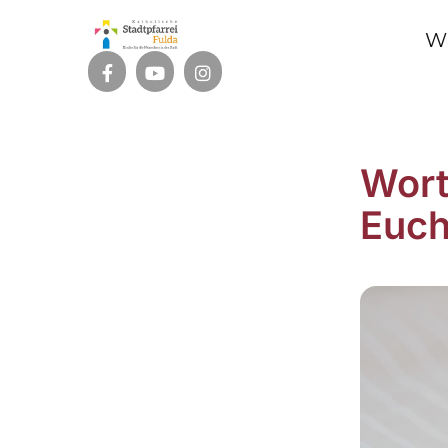
W
Wort
Euch