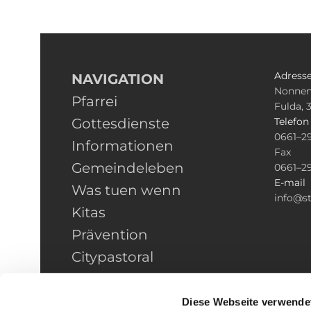
Adress
NAVIGATION
Nonnen
Pfarrei
Fulda, 
Gottesdienste
Telefo
0661–2
Informationen
Fax
Gemeindeleben
0661–2
E-mail
Was tuen wenn
info@st
Kitas
Prävention
Citypastoral
Kontakt
HINWEISGEBERSCHUTZ
Diese Webseite verwende