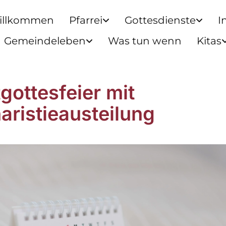
illkommen
Pfarrei
Gottesdienste
I
Gemeindeleben
Was tun wenn
Kitas
gottesfeier mit
aristieausteilung