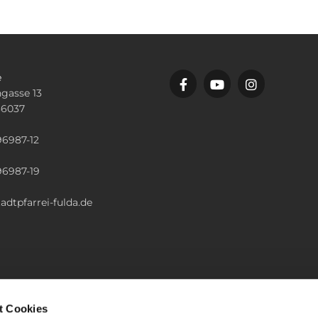
e
gasse 13
36037
n
96987-12
96987-19
adtpfarrei-fulda.de
t Cookies