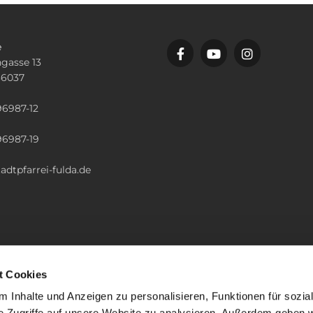
e
gasse 13
36037
n
96987-12
96987-19
adtpfarrei-fulda.de
t Cookies
 Inhalte und Anzeigen zu personalisieren, Funktionen für sozia
e Zugriffe auf unsere Website zu analysieren. Außerdem geben w