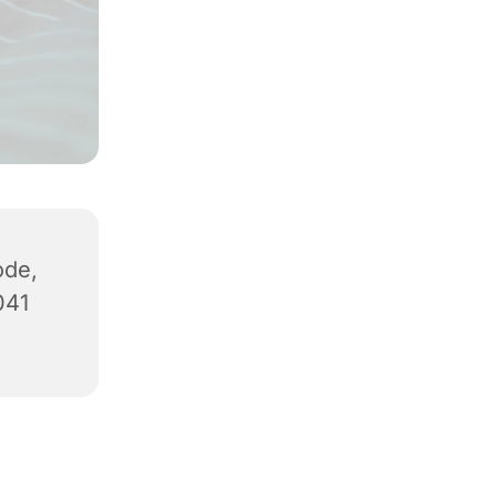
ode,
041