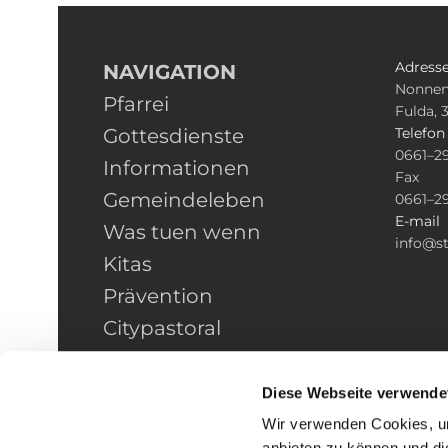
Adress
NAVIGATION
Nonnen
Pfarrei
Fulda, 
Gottesdienste
Telefo
0661–2
Informationen
Fax
Gemeindeleben
0661–2
E-mail
Was tuen wenn
info@st
Kitas
Prävention
Citypastoral
Kontakt
HINWEISGEBERSCHUTZ
Diese Webseite verwende
Wir verwenden Cookies, um
anbieten zu können und di