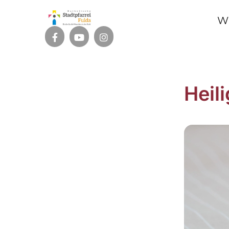
W
Heil