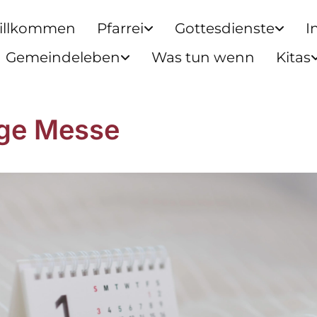
illkommen
Pfarrei
Gottesdienste
I
Gemeindeleben
Was tun wenn
Kitas
ige Messe