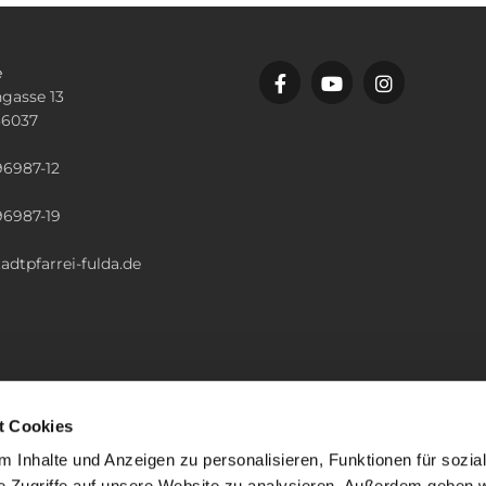
e
gasse 13
36037
n
96987-12
96987-19
adtpfarrei-fulda.de
t Cookies
 Inhalte und Anzeigen zu personalisieren, Funktionen für sozia
e Zugriffe auf unsere Website zu analysieren. Außerdem geben w