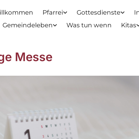
illkommen
Pfarrei
Gottesdienste
I
Gemeindeleben
Was tun wenn
Kitas
ige Messe