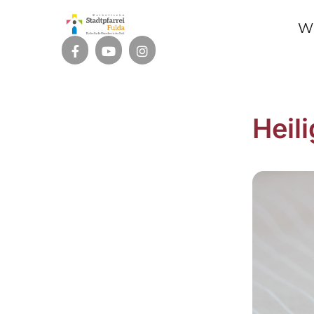
W
Heil