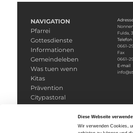
Adress
NAVIGATION
Nonnen
Pfarrei
Fulda, 
Gottesdienste
Telefo
0661–2
Informationen
Fax
Gemeindeleben
0661–2
E-mail
Was tuen wenn
info@st
Kitas
Prävention
Citypastoral
Kontakt
HINWEISGEBERSCHUTZ
Diese Webseite verwende
Wir verwenden Cookies, um
anbieten zu können und di