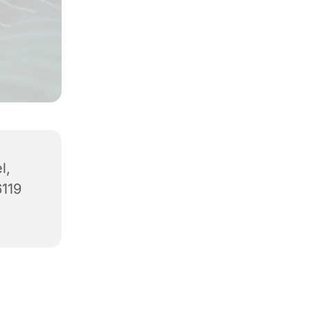
l,
6119