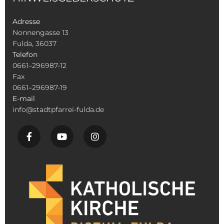
Adresse
Nonnengasse 13
Fulda, 36037
Telefon
0661–296987-12
Fax
0661–296987-19
E-mail
info@stadtpfarrei-fulda.de