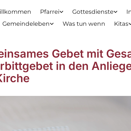
illkommen
Pfarrei
Gottesdienste
I
Gemeindeleben
Was tun wenn
Kitas
insames Gebet mit Ges
ürbittgebet in den Anlieg
Kirche