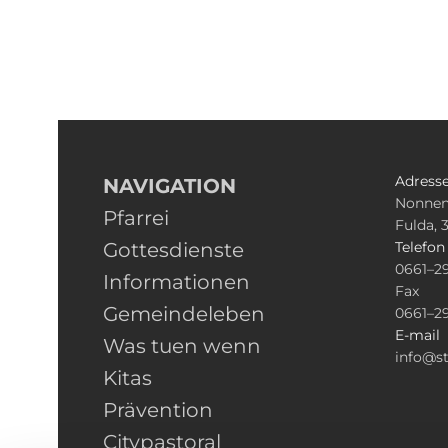
Adress
NAVIGATION
Nonnen
Pfarrei
Fulda, 
Gottesdienste
Telefo
0661–2
Informationen
Fax
Gemeindeleben
0661–2
E-mail
Was tuen wenn
info@st
Kitas
Prävention
Citypastoral