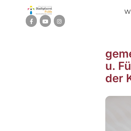
W
geme
u. F
der 