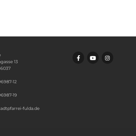
e
gasse 13
36037
n
96987-12
96987-19
adtpfarrei-fulda.de