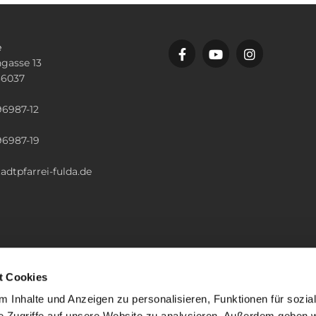
e
gasse 13
36037
n
96987-12
96987-19
adtpfarrei-fulda.de
t Cookies
 Inhalte und Anzeigen zu personalisieren, Funktionen für sozia
e Zugriffe auf unsere Website zu analysieren. Außerdem geben w