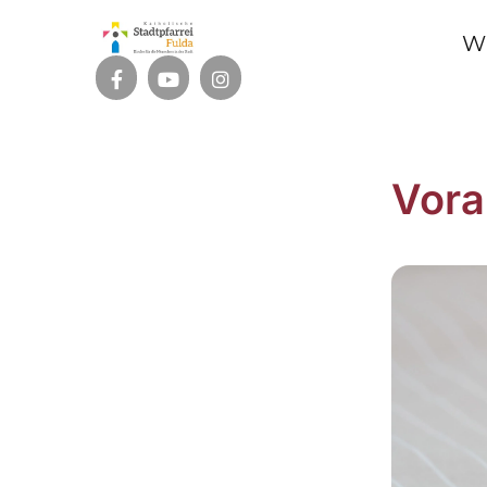
W
Vor