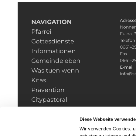
Adress
NAVIGATION
Nonnen
Pfarrei
Fulda, 
Gottesdienste
Telefo
0661–2
Informationen
Fax
Gemeindeleben
0661–2
E-mail
Was tuen wenn
info@st
Kitas
Prävention
Citypastoral
Kontakt
HINWEISGEBERSCHUTZ
Diese Webseite verwende
Wir verwenden Cookies, um
anbieten zu können und di