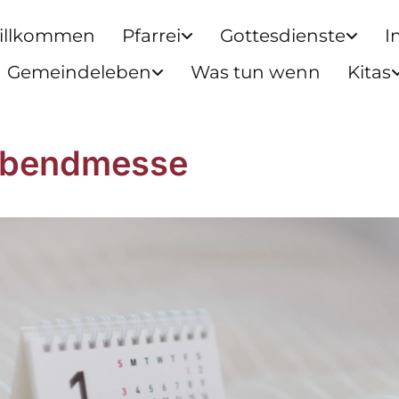
illkommen
Pfarrei
Gottesdienste
I
Gemeindeleben
Was tun wenn
Kitas
abendmesse