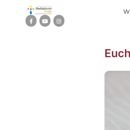
W
Euch