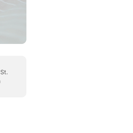
 St.
a