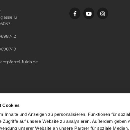
e
gasse 13
36037
n
96987-12
96987-19
adtpfarrei-fulda.de
t Cookies
 Inhalte und Anzeigen zu personalisieren, Funktionen für sozia
e Zugriffe auf unsere Website zu analysieren. Außerdem geben w
rwendung unserer Website an unsere Partner für soziale Medien