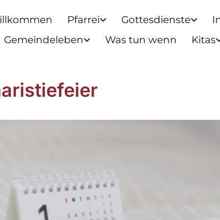
illkommen
Pfarrei
Gottesdienste
I
Gemeindeleben
Was tun wenn
Kitas
aristiefeier