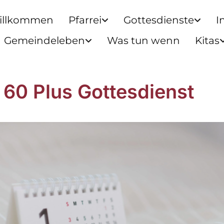
illkommen
Pfarrei
Gottesdienste
I
Gemeindeleben
Was tun wenn
Kitas
 60 Plus Gottesdienst