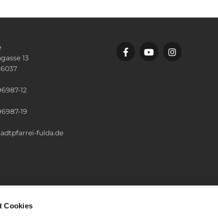
e
gasse 13
36037
n
96987-12
96987-19
adtpfarrei-fulda.de
t Cookies