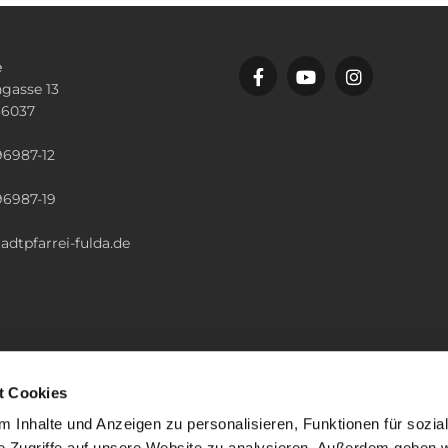
e
gasse 13
36037
n
96987-12
96987-19
adtpfarrei-fulda.de
t Cookies
 Inhalte und Anzeigen zu personalisieren, Funktionen für sozia
e Zugriffe auf unsere Website zu analysieren. Außerdem geben w