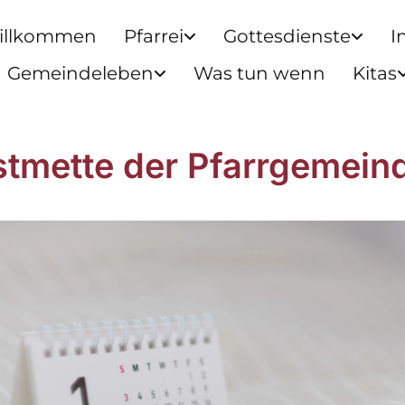
illkommen
Pfarrei
Gottesdienste
I
Gemeindeleben
Was tun wenn
Kitas
stmette der Pfarrgemein