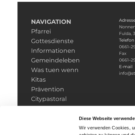
Adress
NAVIGATION
Nonnen
Pfarrei
Fulda, 
Gottesdienste
Telefo
0661–2
Informationen
Fax
Gemeindeleben
0661–2
E-mail
Was tuen wenn
info@st
Kitas
Prävention
Citypastoral
Kontakt
HINWEISGEBERSCHUTZ
Diese Webseite verwende
Wir verwenden Cookies, um
anbieten zu können und di