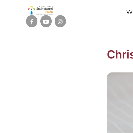
W
Chri