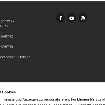
e
gasse 13
36037
n
96987-12
96987-19
adtpfarrei-fulda.de
t Cookies
 Inhalte und Anzeigen zu personalisieren, Funktionen für sozia
e Zugriffe auf unsere Website zu analysieren. Außerdem geben w