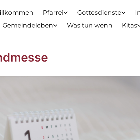
illkommen
Pfarrei
Gottesdienste
I
Gemeindeleben
Was tun wenn
Kitas
ndmesse