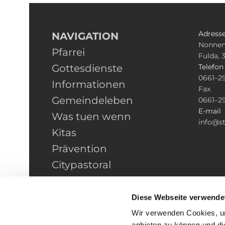
Adress
NAVIGATION
Nonnen
Pfarrei
Fulda, 
Gottesdienste
Telefo
0661–2
Informationen
Fax
Gemeindeleben
0661–2
E-mail
Was tuen wenn
info@st
Kitas
Prävention
Citypastoral
Kontakt
HINWEISGEBERSCHUTZ
Diese Webseite verwende
Wir verwenden Cookies, um
anbieten zu können und di