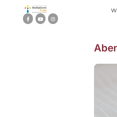
W
Abe