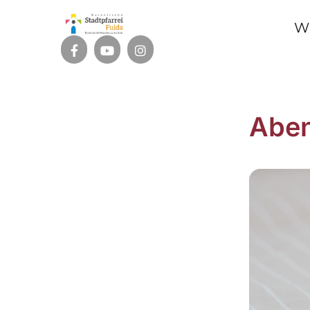
W
Abe