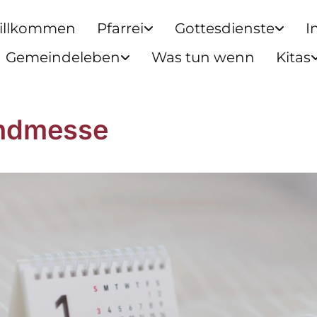
illkommen
Pfarrei
Gottesdienste
I
Gemeindeleben
Was tun wenn
Kitas
ndmesse