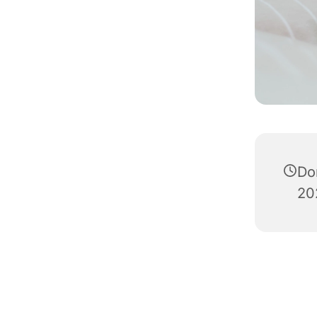
Don
20