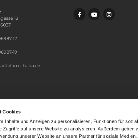
e
gasse 13
36037
n
96987-12
96987-19
adtpfarrei-fulda.de
t Cookies
 Inhalte und Anzeigen zu personalisieren, Funktionen für sozia
e Zugriffe auf unsere Website zu analysieren. Außerdem geben w
rwendung unserer Website an unsere Partner für soziale Medien