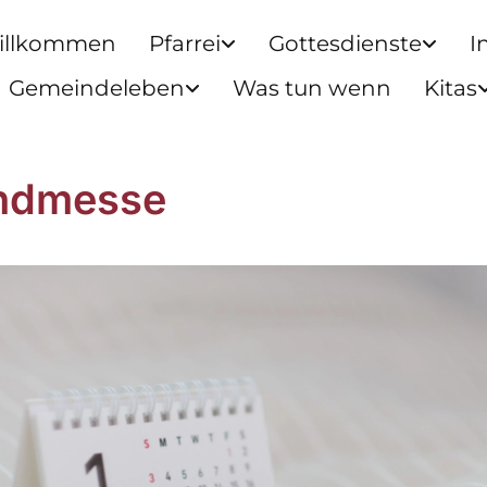
illkommen
Pfarrei
Gottesdienste
I
Gemeindeleben
Was tun wenn
Kitas
ndmesse