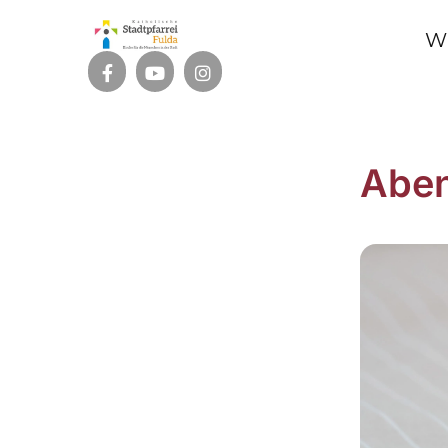
W
Abe