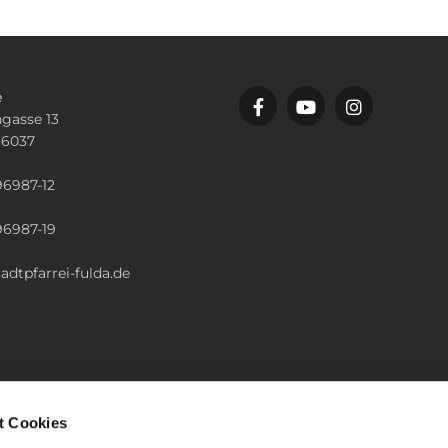
e
gasse 13
36037
n
96987-12
96987-19
adtpfarrei-fulda.de
t Cookies