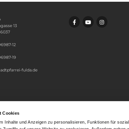
e
gasse 13
36037
n
96987-12
96987-19
adtpfarrei-fulda.de
t Cookies
 Inhalte und Anzeigen zu personalisieren, Funktionen für sozia
e Zugriffe auf unsere Website zu analysieren. Außerdem geben w