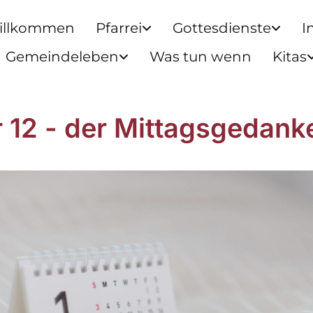
illkommen
Pfarrei
Gottesdienste
I
Gemeindeleben
Was tun wenn
Kitas
r 12 - der Mittagsgedank