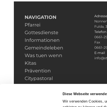
Adress
NAVIGATION
Nonnen
Pfarrei
Fulda, 
Gottesdienste
Telefo
0661–2
Informationen
Fax
Gemeindeleben
0661–2
E-mail
Was tuen wenn
info@st
Kitas
Prävention
Citypastoral
Kontakt
HINWEISGEBERSCHUTZ
Diese Webseite verwende
Wir verwenden Cookies, um
anbieten zu können und di